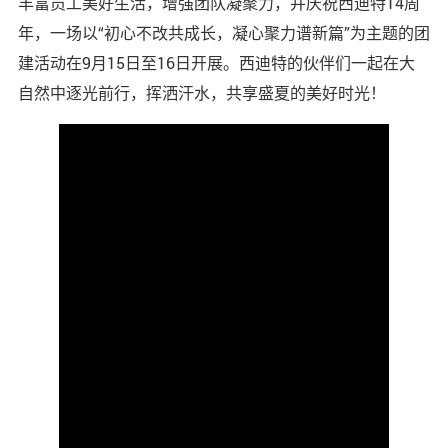
丰富员工美好生活，增强团队凝聚力，并庆祝西迪特14周
年，一场以“初心不改共成长，凝心聚力谱新篇”为主题的团
建活动在9月15日至16日开展。西迪特的伙伴们一起在大
自然中逐光前行，挥洒汗水，共享盛夏的美好时光！