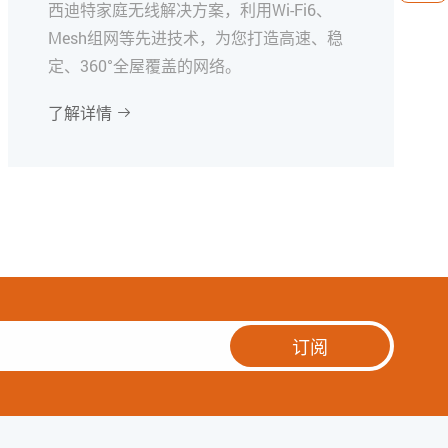
西迪特家庭无线解决方案，利用Wi-Fi6、
Mesh组网等先进技术，为您打造高速、稳
定、360°全屋覆盖的网络。
了解详情

订阅