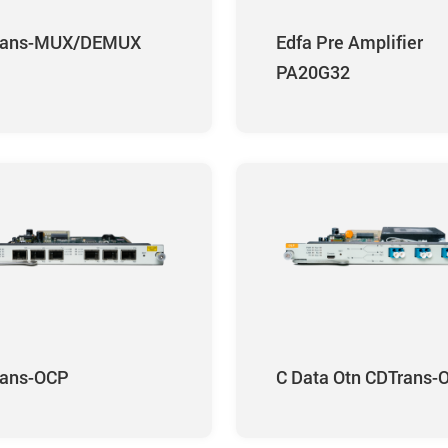
rans-MUX/DEMUX
Edfa Pre Amplifier
PA20G32
rans-OCP
C Data Otn CDTrans-