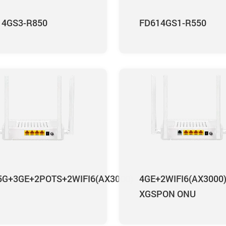
14GS3-R850
FD614GS1-R550
.5G+3GE+2POTS+2WIFI6(AX3000)
4GE+2WIFI6(AX3000
XGSPON ONU