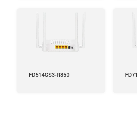
FD514GS3-R850
FD7