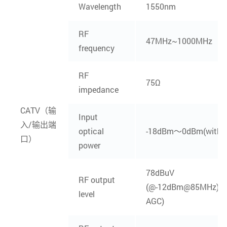
Wavelength
1550nm
RF
47MHz~1000MHz
frequency
RF
75Ω
impedance
CATV（输
Input
入/输出端
optical
-18dBm～0dBm(with 
口）
power
78dBuV
RF output
(@-12dBm@85MHz)(w
level
AGC)