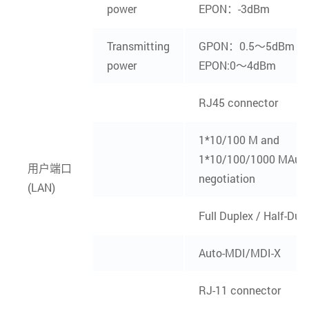
power
EPON：-3dBm
Transmitting
GPON：0.5～5dBm
power
EPON:0～4dBm
RJ45 connector
1*10/100 M and
1*10/100/1000 MAuto
用户端口
negotiation
(LAN)
Full Duplex / Half-Dup
Auto-MDI/MDI-X
RJ-11 connector