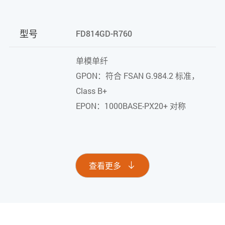
型号
FD814GD-R760
单模单纤
GPON：符合 FSAN G.984.2 标准，
Class B+
EPON：1000BASE-PX20+ 对称
GPON：2.488Gbps/1.244Gbps 下
行/上行
EPON：1.25Gbps 下行/上行
用户端口
查看更多

波长：发射：1310nm；接收：
1490nm
接收灵敏度：GPON：-28dBm
EPON：-27dBm