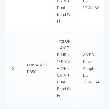
CATV +
DC
Dual-
12V/0.5A
Band Wi-
Fi
1*xPON
+ 4*GE
RJ45 +
AC-DC
1*POTS
Power
FD814GS1-
3
+ 1*RF
Adapter:
R850
CATV +
DC
Dual-
12V/0.5A
Band Wi-
Fi