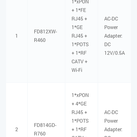
1*xPON
+ 1*FE
RJ45 +
AC-DC
1*GE
Power
FD812XW-
1
RJ45 +
Adapter:
R460
1*POTS
DC
+ 1*RF
12V/0.5A
CATV +
Wi-Fi
1*xPON
+ 4*GE
RJ45 +
AC-DC
1*POTS
Power
FD814GD-
2
+ 1*RF
Adapter:
R760