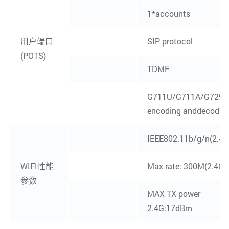
1*accounts
用户端口
SIP protocol
(POTS)
TDMF
G711U/G711A/G729/
encoding anddecodin
IEEE802.11b/g/n(2.4G
WIFI性能
Max rate: 300M(2.4G)
参数
MAX TX power
2.4G:17dBm