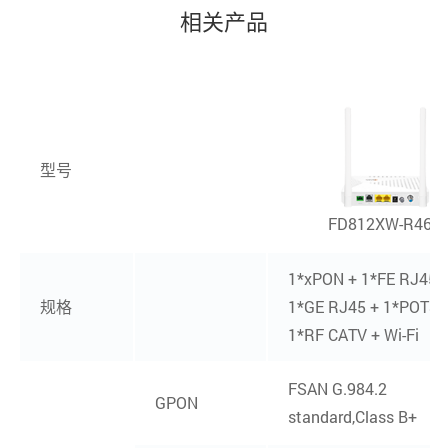
饱和功率：GPON：-8dBm
相关产品
EPON：-3dBm
发射功率：GPON：0.5～5dBm
EPON：0～4dBm
1*xPON + 4*GE RJ45 + 1*POTS +
Interface
型号
1*RF CATV + Dual-Band Wi-Fi
FD812XW-R460
4个10/100/1000M自适应RJ45端口
用户端口
全双工/半双工
1*xPON + 1*FE RJ45 
(LAN)
RJ45，自动MDI/MDI-X
规格
1*GE RJ45 + 1*POTS 
传输距离100米
1*RF CATV + Wi-Fi
IEEE802.11b/g/n(2.4G)
FSAN G.984.2
GPON
IEEE802.11a/n/ac(5G)
standard,Class B+
Max rate: 300M(2.4G)