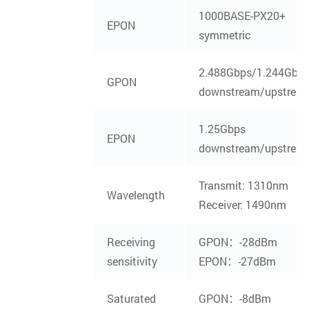
WIFI
Max rate: 867Mbps(5G)
1000BASE-PX20+
EPON
MAX TX power 2.4G:17dBm
symmetric
MAX TX power 5G:17dBm
2.488Gbps/1.244Gbp
GPON
尺寸
234*157.5*32mm
downstream/upstrea
重量
about 300g
1.25Gbps
EPON
downstream/upstrea
Transmit: 1310nm
Wavelength
Receiver: 1490nm
Receiving
GPON：-28dBm
sensitivity
EPON：-27dBm
Saturated
GPON：-8dBm