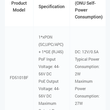
Product
(ONU Self-
Specification
Model
Power
Consumption)
1*xPON
(SC,UPC/APC)
+ 1*GE (RJ45)
DC: 12V/0.5A
PoF Input
Typical Power
Voltage: 44-
Consumption:
56V DC
2W
FD5101BF
PoE Output
Maximum
Voltage: 44-
Power
56V DC
Consumption:
Maximum
27W