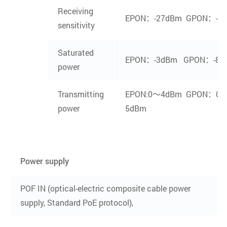
Receiving
EPON：-27dBm GPON：-2
sensitivity
Saturated
EPON：-3dBm GPON：-8d
power
Transmitting
EPON:0～4dBm GPON：0.
power
5dBm
Power supply
POF IN (optical-electric composite cable power
supply, Standard PoE protocol),