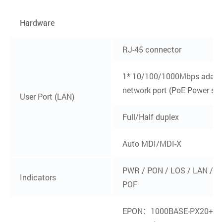
Hardware
RJ-45 connector
1* 10/100/1000Mbps adapt
network port (PoE Power su
User Port (LAN)
Full/Half duplex
Auto MDI/MDI-X
PWR / PON / LOS / LAN / P
Indicators
POF
EPON：1000BASE-PX20+