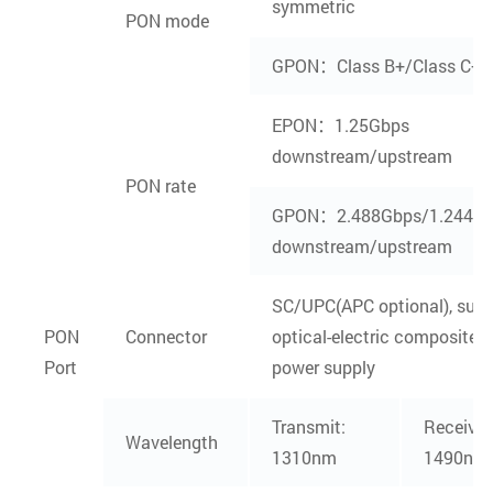
symmetric
PON mode
GPON：Class B+/Class C+
EPON：1.25Gbps
downstream/upstream
PON rate
GPON：2.488Gbps/1.244G
downstream/upstream
SC/UPC(APC optional), supp
PON
Connector
optical-electric composite 
Port
power supply
Transmit:
Receiver
Wavelength
1310nm
1490nm