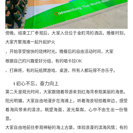
傍晚，结束工厂参观后，大家入住位于金町湾的酒店。晚餐时刻，
大家齐聚海滩一起升起炉火
，
开始享受愉快的烧烤时光
。晚餐后的自由活动时间，
大家
根据自己的兴趣爱好分组，有的唱卡拉
OK
、打麻将，有的玩纸牌游戏、桌游，
所有人都
玩得不亦乐乎。
初心不忘，奋力向上
l
第二天是观光时间，大家跟随着导游来到红海湾参观美丽的海景。
阳光明媚，大家自由地漫步在海滩上，听着海浪轻拍着岸边，感受
着海风带来的清凉。眺望海面，波光粼粼，心中不由生出一份惬
意。
大家自由地前往参观神秘的海上古堡，体验浪漫的滨海风情；有的