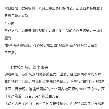
秋日暖阳，微风徐徐，九月正是出游的好时节。正值西迪特成立十
五周年暨汕尾新
产业园
落成之际，为培养团队凝聚力，增进同事间的合作与沟通，一场主
题为
“携手深耕添新绿，齐心务实展宏图”的团建活动在
月
日至
9
20
21
日开展。
共植新绿，绘出未来
l
迎着朝阳，我们从深圳总部乘坐大巴出发，经过约两小时的车程，
我们抵达了汕尾。在享用过美味的午餐后，下午我们前往西迪特产
业园进行参观。这座新落成的产业园占地面积约30000平方米，预
计年产能近千万台，月产能达百万台。
活动分为两个环节，第一个环节是齐植树，西迪特CEO崔允良和副